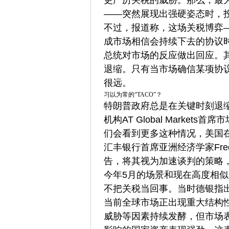
更严厉关税的威胁。那么，最
——突然展现出强硬姿态时，
不过，报道称，这场关税博弈
成市场相信会持续下去的协议
总统对市场的反应做出回应。
退缩。只有当市场确信某项协
很远。
习以为常的“TACO”？
特朗普政府总是在关键时刻退
机构AT Global Market
们会看到更多这种情况，美国
汇丰银行首席亚洲经济学家Fred
告，将其视为加速谈判的策略
今年5月的场景和现在高度相似
不把关税当回事。当时德银指
当前全球市场正出现重大结构
威胁等因素持续发酵，但市场表