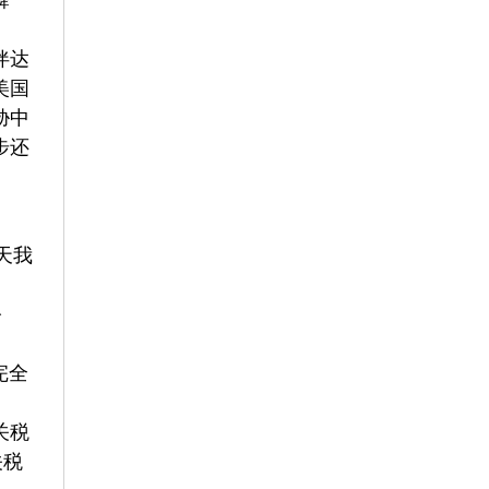
舞
伴达
美国
胁中
步还
几天我
公
完全
关税
关税