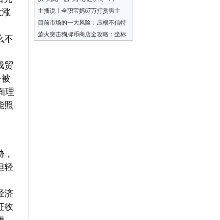
大涨
主播说丨全职宝妈67万打赏男主
播，
目前市场的一大风险：压根不信特
朗
萤火突击狗牌币商店全攻略：坐标
么不
位
成贸
子被
面理
能照
胁，
但轻
经济
征收