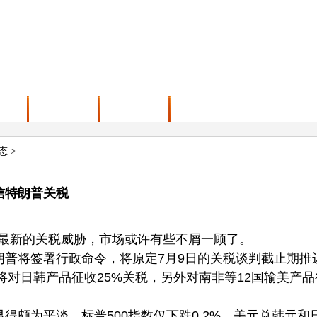
介绍
产品展示
新闻动态
态
>
信特朗普关税
朗普最新的关税威胁，市场或许有些不屑一顾了。
朗普将签署行政命令，将原定7月9日的关税谈判截止期推
国将对日韩产品征收25%关税，另外对南非等12国输美产品
得颇为平淡，标普500指数仅下跌0.2%，美元兑韩元和