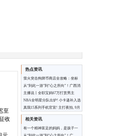
热点资讯
萤火突击狗牌币商店全攻略：坐标
位置+进入方式详解
从“到此一游”到“心之所向”！广西消
费场景不断上新，“情绪价值”拉满
主播说丨全职宝妈67万打赏男主
播，为一声“宝宝”掏空家底，警惕虚
NBA全明星分队出炉! 小卡递补入选
拟世界“情感陷阱”
詹杜库再次携手
真我15系列手机官宣! 主打夜拍, 9月
迟至
16日发布
征收
相关资讯
有一个精神富足的妈妈，是孩子一
日元
生
从“到此一游”到“心之所向”！广