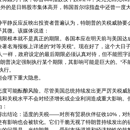
人意外的是日韩股市集体高开，韩国首尔综指盘中还曾一度
种平静反应反映出投资者普遍认为，特朗普的关税威胁要
乎其微。该媒体说道：
期限根本就不是真正的期限。各国本应在明天前与美国达
著名海报板上详述的“对等关税”。现在好了，这个大日
本人一样，政府设定的最后期限必须认真对待，但不能照字
特朗普决定强制执行某个期限，其影响可能是巨大的。“不
执行。
能会埋下重大隐患。
态度可能酝酿风险。尽管美国总统持续发出更严厉关税威
温和关税水平不会对经济增长或企业利润造成重大影响。
为：
得出结论：适度的关税——对所有贸易伙伴征收10%，对
使有影响也会被软化。它们干脆无视了特朗普持续发出的