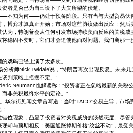
大的问题是，当特朗普——受到市场漠视和经济韧性的鼓
投资者是否已为自己设下了大失所望的伏笔。
——不知为何——仍处于预备阶段。只有当与大型贸易伙
时，博弈才算真正开始；市场对这些协议做出反应；然后
其认为，特朗普会从任何引发市场持续负面反应的关税威
议将稳固不变时，它们才会迫使他面对问题。我们离那一
缩的戏码已经上演了太多次。
s首席市场分析师Nick Twidale说，“特朗普再次出现反复。未来
在谈判策略上摇摆不定。”
eric Neumann也解读称：“投资者正在忽略最新的关税
，而非关税最终水平的定论。”
。华尔街见闻文章曾写道：当时“TACO”交易主导，市场
出：
性错位现象，凸显了投资者对关税威胁的淡然态度。尽管
现却与预期相反：美国通胀掉期价格“纹丝不动”，最受